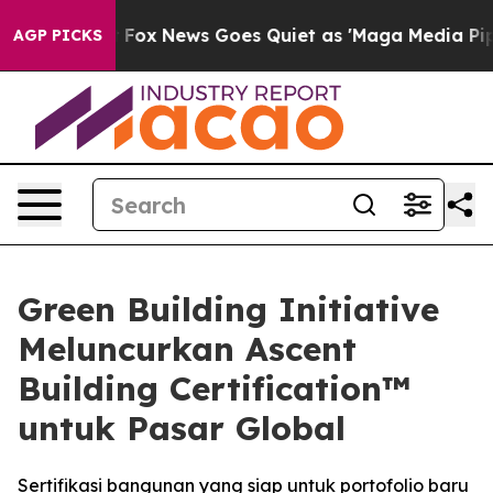
ey Exist
Fox News Goes Quiet as 'Maga Media Pipeline'
AGP PICKS
Green Building Initiative
Meluncurkan Ascent
Building Certification™
untuk Pasar Global
Sertifikasi bangunan yang siap untuk portofolio baru