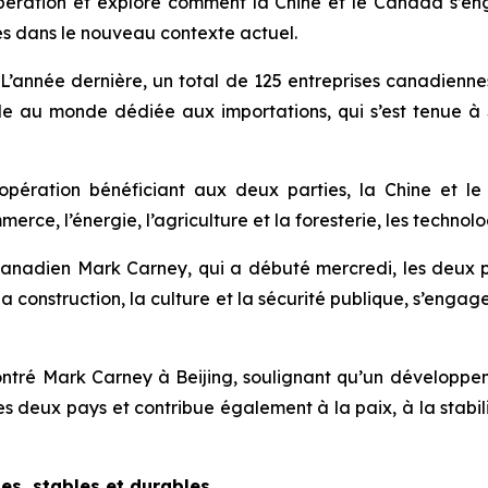
pération et explore comment la Chine et le Canada s’e
les dans le nouveau contexte actuel.
nnée dernière, un total de 125 entreprises canadiennes 
le au monde dédiée aux importations, qui s’est tenue à
opération bénéficiant aux deux parties, la Chine et l
ce, l’énergie, l’agriculture et la foresterie, les technolog
 canadien Mark Carney, qui a débuté mercredi, les deux 
la construction, la culture et la sécurité publique, s’enga
contré Mark Carney à Beijing, soulignant qu’un développe
s deux pays et contribue également à la paix, à la stabil
es, stables et durables