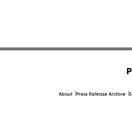
P
About
Press Release Archive
S
© 1995-2026 Newsmatics 