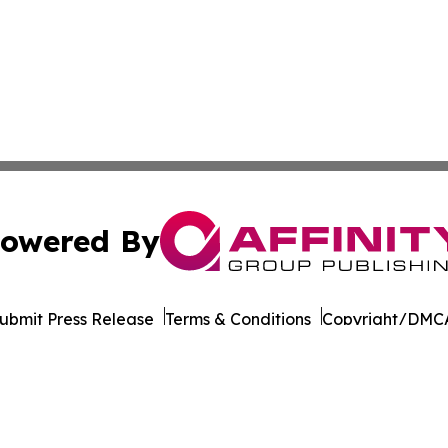
owered By
ubmit Press Release
Terms & Conditions
Copyright/DMCA
Inc. dba Affinity Group Publishing & Industry Report Mac
Cookie Settings / Your Privacy Choices