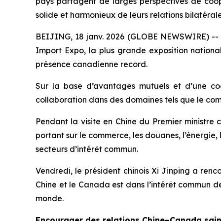
pays partagent de larges perspectives de coo
solide et harmonieux de leurs relations bilatéra
BEIJING, 18 janv. 2026 (GLOBE NEWSWIRE) -- L’a
Import Expo, la plus grande exposition nationa
présence canadienne record.
Sur la base d’avantages mutuels et d’une co
collaboration dans des domaines tels que le commer
Pendant la visite en Chine du Premier ministre
portant sur le commerce, les douanes, l’énergie, 
secteurs d’intérêt commun.
Vendredi, le président chinois Xi Jinping a ren
Chine et le Canada est dans l’intérêt commun de
monde.
Encourager des relations Chine–Canada sain