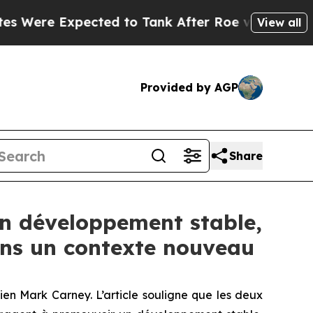
xpected to Tank After Roe v. Wade was Overtur
View all
Provided by AGP
Share
n développement stable,
dans un contexte nouveau
dien Mark Carney. L’article souligne que les deux