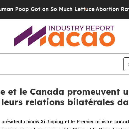
 Got on So Much Lettuce
Abortion Rates Were E
e et le Canada promeuvent u
leurs relations bilatérales 
 président chinois Xi Jinping et le Premier ministre cana