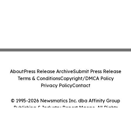
About
Press Release Archive
Submit Press Release
Terms & Conditions
Copyright/DMCA Policy
Privacy Policy
Contact
© 1995-2026 Newsmatics Inc. dba Affinity Group
Publishing & Industry Report Macao. All Rights
Reserved.
Cookie Settings / Your Privacy Choices