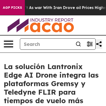
dn’t
As war With Iran Drove oil Prices Higher, Trump 
AGP PICKS
La solución Lantronix
Edge AI Drone integra las
plataformas Gremsy y
Teledyne FLIR para
tiempos de vuelo más