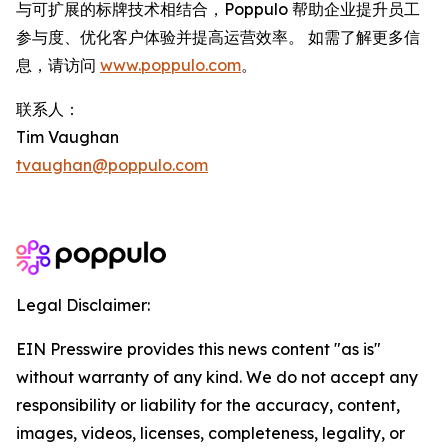
与可扩展的标牌技术相结合，Poppulo 帮助企业提升员工
参与度、优化客户体验并提高运营效率。 如需了解更多信
息，请访问
www.poppulo.com
。
联系人：
Tim Vaughan
tvaughan@poppulo.com
Legal Disclaimer:
EIN Presswire provides this news content "as is"
without warranty of any kind. We do not accept any
responsibility or liability for the accuracy, content,
images, videos, licenses, completeness, legality, or