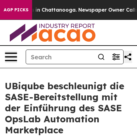
apse
Chaos in Chattanooga. Newspaper Owner Calls th
AGP PICKS
UBiqube beschleunigt die
SASE-Bereitstellung mit
der Einführung des SASE
OpsLab Automation
Marketplace