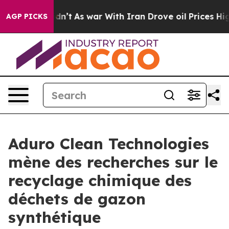
it Didn’t
As war With Iran Drove oil Prices Higher, T
AGP PICKS
Aduro Clean Technologies
mène des recherches sur le
recyclage chimique des
déchets de gazon
synthétique